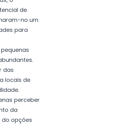
encial de
tornaram-no um
dades para
e pequenas
 abundantes.
r das
a locais de
lidade.
penas perceber
nto da
o do
opções