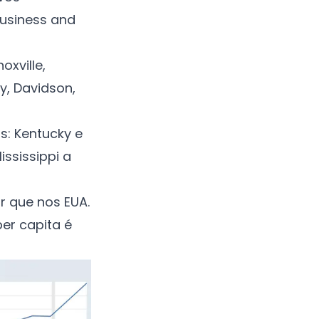
Business and
oxville,
y, Davidson,
s: Kentucky e
ississippi a
 que nos EUA.
er capita é