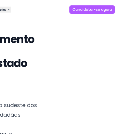
uês
Candidatar-se agora
amento
stado
o sudeste dos
cidadãos
as, o