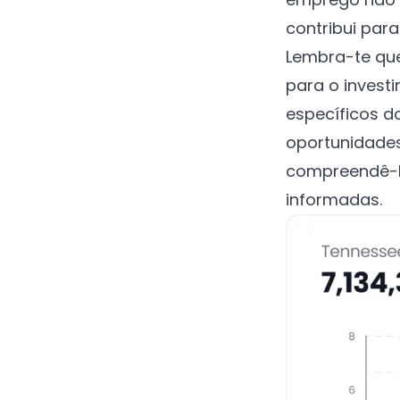
contribui par
Lembra-te qu
para o invest
específicos 
oportunidades
compreendê-l
informadas.