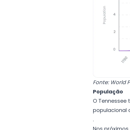
Fonte:
World P
População
O Tennessee t
populacional 
.
Nos próximos 