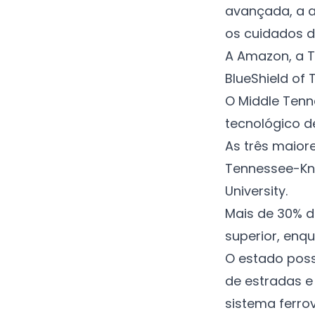
avançada, a a
os cuidados d
A Amazon, a Te
BlueShield of
O Middle Tenne
tecnológico de
As três maior
Tennessee-Kno
University.
Mais de 30% d
superior, enq
O estado pos
de estradas e
sistema ferrov