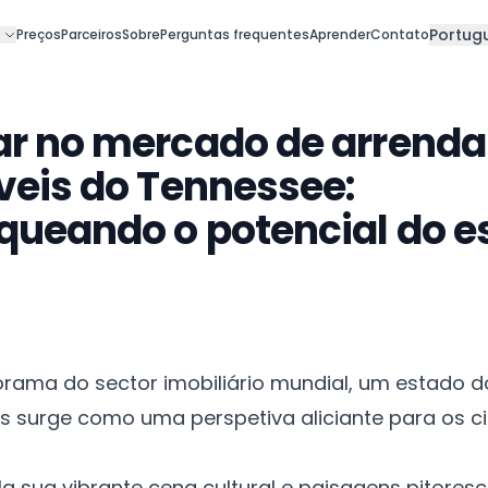
Portug
Preços
Parceiros
Sobre
Perguntas frequentes
Aprender
Contato
r no mercado de arrend
veis do Tennessee:
queando o potencial do e
rama do sector imobiliário mundial, um estado d
s surge como uma perspetiva aliciante para os 
a sua vibrante cena cultural e paisagens pitoresc