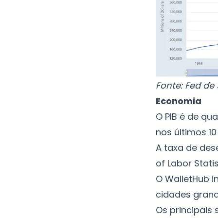
Fonte:
Fed de S
Economia
O PIB é de qu
nos últimos 10
A taxa de de
of Labor Statis
O
WalletHub
i
cidades grand
Os principais 