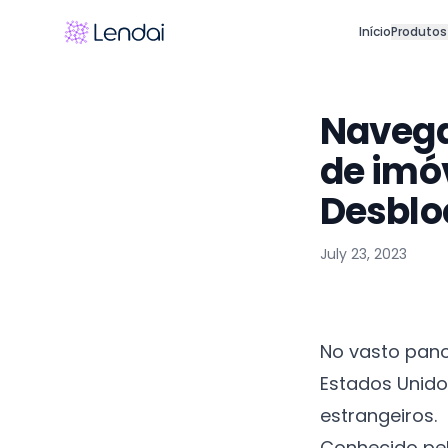
Início
Produtos
Navega
de imó
Desblo
July 23, 2023
No vasto pano
Estados Unido
estrangeiros.
Conhecido pel