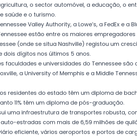
gricultura, o sector automóvel, a educação, o en
e saúde e o turismo.
nnessee Valley Authority, a Lowe’s, a FedEx e a B
 Tennessee estão entre os maiores empregadores 
ssee (onde se situa Nashville) registou
um cresc
 dois dígitos
nos últimos 5 anos.
es faculdades e universidades do Tennessee são a 
xville,
a University of Memphis
e a Middle Tennes
os residentes do estado têm um diploma de bach
uanto 11% têm um diploma de pós-graduação.
sui uma
infraestrutura de transportes robusta
, c
 auto-estradas com mais de 6,59 milhões de qui
iário eficiente, vários aeroportos e portos de car