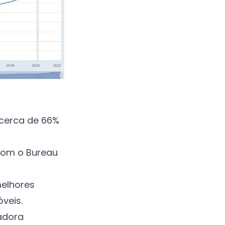
 cerca de 66%
com o Bureau
melhores
veis.
madora