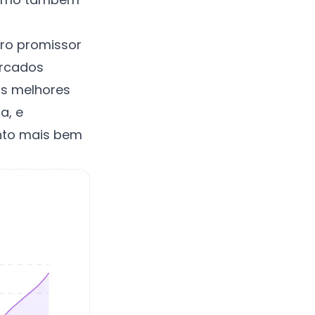
ro promissor
ercados
as melhores
a, e
nto mais bem