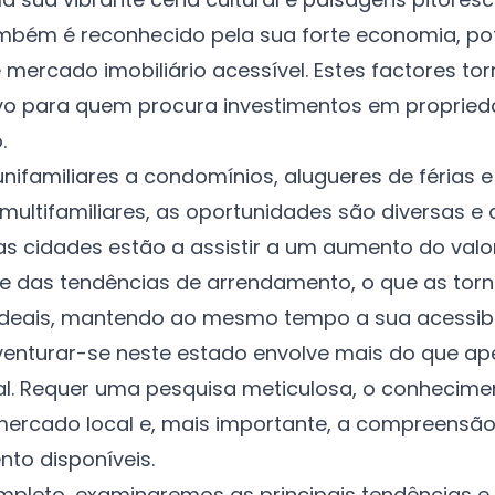
bém é reconhecido pela sua forte economia, pot
 mercado imobiliário acessível. Estes factores 
ivo para quem procura investimentos em proprie
.
nifamiliares a condomínios, alugueres de férias 
multifamiliares, as oportunidades são diversas e
as cidades estão a assistir a um aumento do valo
e das tendências de arrendamento, o que as torn
ideais, mantendo ao mesmo tempo a sua acessibi
venturar-se neste estado envolve mais do que a
al. Requer uma pesquisa meticulosa, o conhecime
mercado local e, mais importante, a compreensã
nto disponíveis
.
mpleto, examinaremos as principais tendências e