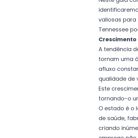
identificarem
valiosas para
Tennessee pod
Crescimento
A tendência d
tornam uma ár
afluxo consta
qualidade de 
Este crescime
tornando-o um
O estado é o 
de saúde, fab
criando inúme
emprego não s