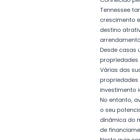
Tennessee tam
crescimento e
destino atrat
arrendamento
Desde casas u
propriedades 
Várias das su
propriedades 
investimento 
No entanto, a
o seu potenci
dinâmica do 
de financiame
Neste guia co