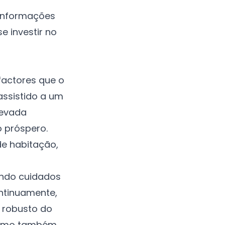
 informações
e investir no
factores que o
assistido a um
levada
o próspero.
de habitação,
uindo cuidados
ontinuamente,
 robusto do
 como também