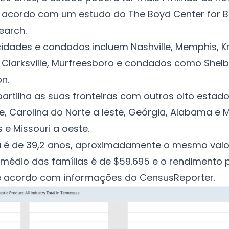
e acordo com um estudo do
The Boyd Center for 
earch
.
cidades e condados incluem Nashville, Memphis, Kn
Clarksville, Murfreesboro e condados como Shelb
n.
artilha as suas fronteiras com outros oito estado
te, Carolina do Norte a leste, Geórgia, Alabama e M
s e Missouri a oeste.
 é de 39,2 anos, aproximadamente o mesmo valor
médio das famílias é de $59.695 e o rendimento p
de acordo com informações do
Census
Reporter
.