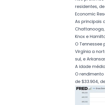
residentes, d
Economic Res
As principais 
Chattanooga, 
Knox e Hamilto
O Tennessee p
Virgínia a nor
sul, e Arkansa
A idade média
O rendimento 
de $33.904, 