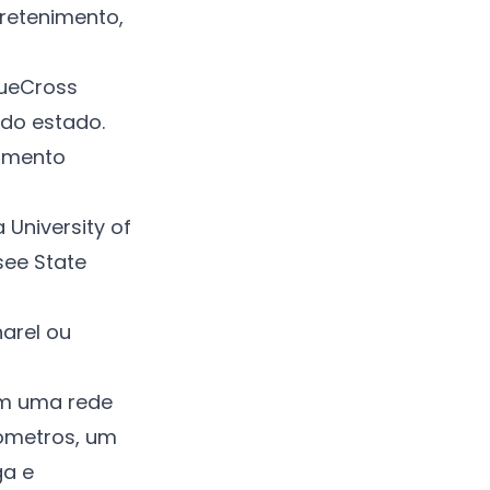
tretenimento,
lueCross
do estado.
imento
University of
see State
arel ou
om uma rede
lómetros, um
ga e