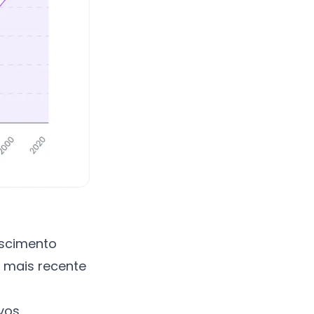
escimento
mais recente
vos