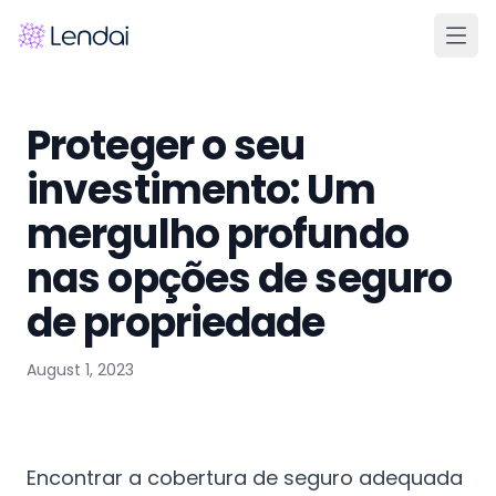
Início
Proteger o seu
Produtos
investimento: Um
Preços
mergulho profundo
Parceiros
nas opções de seguro
Sobre
de propriedade
Perguntas frequentes
August 1, 2023
Aprender
Contato
Encontrar a cobertura de seguro adequada